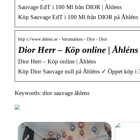
Sauvage EdT i 100 Ml från DIOR | Åhlens
Köp Sauvage EdT i 100 Ml från DIOR på Åhléns ✓ Ö
http s://www.ahlens.se › Varumärken › Dior › Dior
Dior Herr – Köp online | Åhléns
Dior Herr – Köp online | Åhléns
Köp Dior Sauvage null på Åhléns ✓ Öppet köp i 30 
Keywords: dior sauvage åhlens