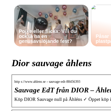
Pojke eller flicka: Vill du
också ha en
Påsar 
genusavslöjande fest?
plastp
Dior sauvage åhlens
http s://www.ahlens.se › sauvage-edt-88456393
Sauvage EdT från DIOR – Åhle
Köp DIOR Sauvage null på Åhléns ✓ Öppet köp i 30 