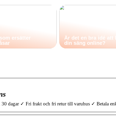
som ersätter
Är det en bra idé att
åsar
din säng online?
ns
dagar ✓ Fri frakt och fri retur till varuhus ✓ Betala en