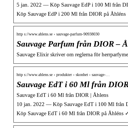
5 jan. 2022 — Köp Sauvage EdP i 100 Ml från DIOR
Köp Sauvage EdP i 200 Ml från DIOR på Åhléns ✓ Ö
http s://www.ahlens.se › sauvage-parfum-90938030
Sauvage Parfum från DIOR – Å
Sauvage Elixir skriver om reglerna för herrparfym
http s://www.ahlens.se › produkter › skonhet › sauvage-…
Sauvage EdT i 60 Ml från DIOR
Sauvage EdT i 60 Ml från DIOR | Åhlens
10 jan. 2022 — Köp Sauvage EdT i 100 Ml från DIO
Köp Sauvage EdT i 60 Ml från DIOR på Åhléns ✓ Öp