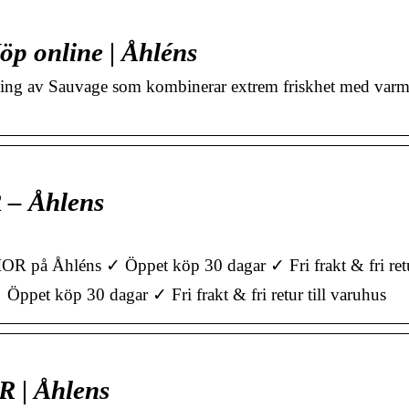
p online | Åhléns
ng av Sauvage som kombinerar extrem friskhet med varma 
 – Åhlens
 på Åhléns ✓ Öppet köp 30 dagar ✓ Fri frakt & fri retur
pet köp 30 dagar ✓ Fri frakt & fri retur till varuhus
R | Åhlens