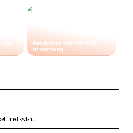
 köpa
Bekämpar trötthet och
utmattning
kelt med swish.