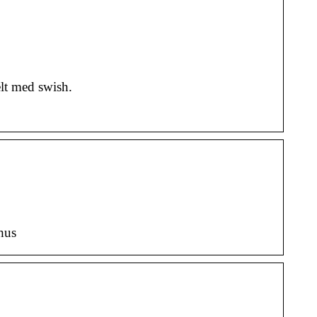
elt med swish.
hus