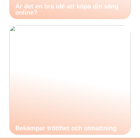
Är det en bra idé att köpa din säng
online?
Bekämpar trötthet och utmattning