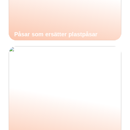
Påsar som ersätter plastpåsar