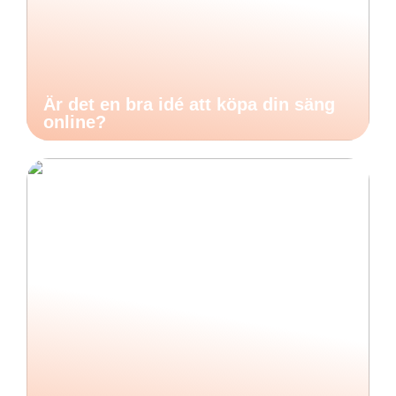
Är det en bra idé att köpa din säng
online?