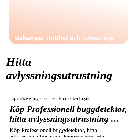
Bekämpar trötthet och utmattning
Hitta
avlyssningsutrustning
http s://www.prylstaden.se › Produktkyrkogården
Köp Professionell buggdetektor,
hitta avlyssningsutrustning …
Köp Professionell buggdetektor, hitta
avlyssningsutrustning, kameror mm från