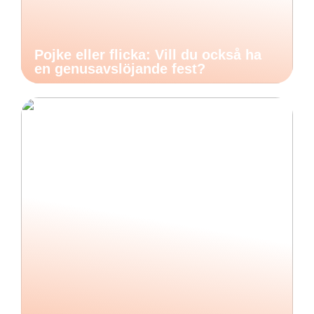
Pojke eller flicka: Vill du också ha
en genusavslöjande fest?