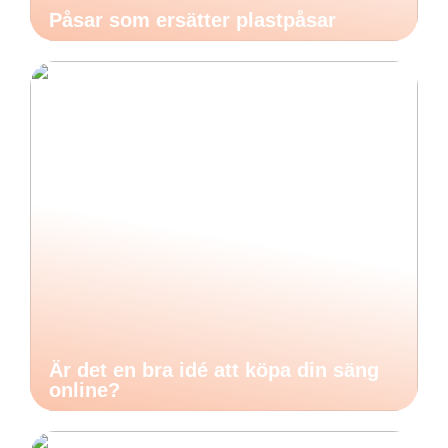
Påsar som ersätter plastpåsar
Är det en bra idé att köpa din säng
online?