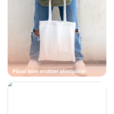
Påsar som ersätter plastpåsar