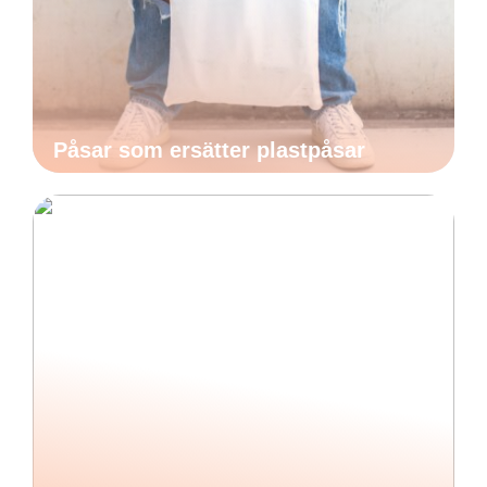
Påsar som ersätter plastpåsar