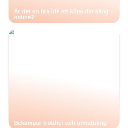
Är det en bra idé att köpa din säng
online?
Bekämpar trötthet och utmattning