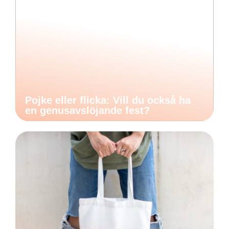
Pojke eller flicka: Vill du också ha
en genusavslöjande fest?