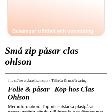
Bekämpar trötthet och utmattning
Små zip påsar clas
ohlson
http s://www.clasohlson.com › Tillreda-&-matförvaring
Folie & påsar | Köp hos Clas
Ohlson
Mer information. Toppits slitstarka plastpåsar
passar utmärkt när du vill frysa in och förvara mat