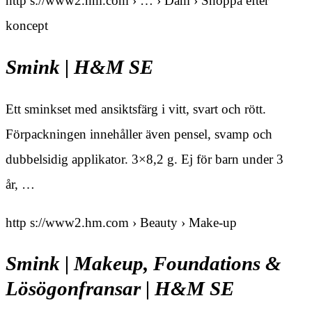
http s://www2.hm.com › … › Dam › Shoppa efter
koncept
Smink | H&M SE
Ett sminkset med ansiktsfärg i vitt, svart och rött.
Förpackningen innehåller även pensel, svamp och
dubbelsidig applikator. 3×8,2 g. Ej för barn under 3
år, …
http s://www2.hm.com › Beauty › Make-up
Smink | Makeup, Foundations &
Lösögonfransar | H&M SE