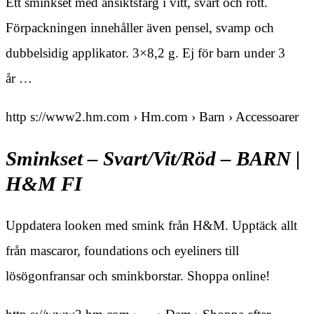
Ett sminkset med ansiktsfärg i vitt, svart och rött.
Förpackningen innehåller även pensel, svamp och
dubbelsidig applikator. 3×8,2 g. Ej för barn under 3
år …
http s://www2.hm.com › Hm.com › Barn › Accessoarer
Sminkset – Svart/Vit/Röd – BARN |
H&M FI
Uppdatera looken med smink från H&M. Upptäck allt
från mascaror, foundations och eyeliners till
lösögonfransar och sminkborstar. Shoppa online!