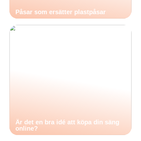
Påsar som ersätter plastpåsar
Är det en bra idé att köpa din säng
online?