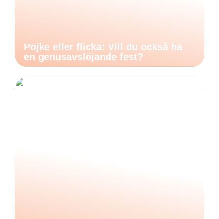
Pojke eller flicka: Vill du också ha
en genusavslöjande fest?