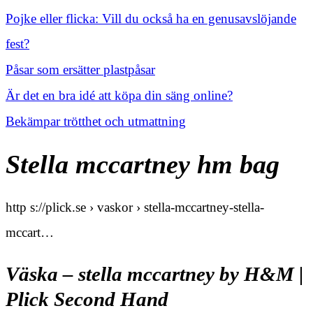
Pojke eller flicka: Vill du också ha en genusavslöjande
fest?
Påsar som ersätter plastpåsar
Är det en bra idé att köpa din säng online?
Bekämpar trötthet och utmattning
Stella mccartney hm bag
http s://plick.se › vaskor › stella-mccartney-stella-
mccart…
Väska – stella mccartney by H&M |
Plick Second Hand