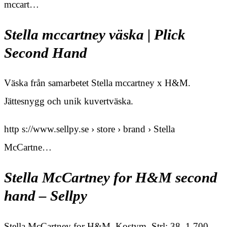
mccart…
Stella mccartney väska | Plick
Second Hand
Väska från samarbetet Stella mccartney x H&M.
Jättesnygg och unik kuvertväska.
http s://www.sellpy.se › store › brand › Stella
McCartne…
Stella McCartney for H&M second
hand – Sellpy
Stella McCartney for H&M. Kostym, Strl: 38. 1 700