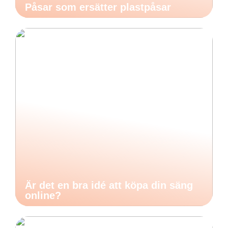
Påsar som ersätter plastpåsar
Är det en bra idé att köpa din säng
online?