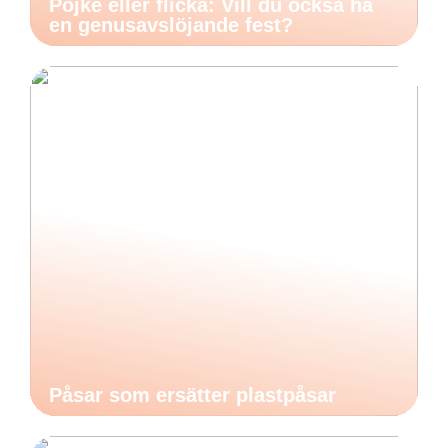
Pojke eller flicka: Vill du också ha
en genusavslöjande fest?
Påsar som ersätter plastpåsar