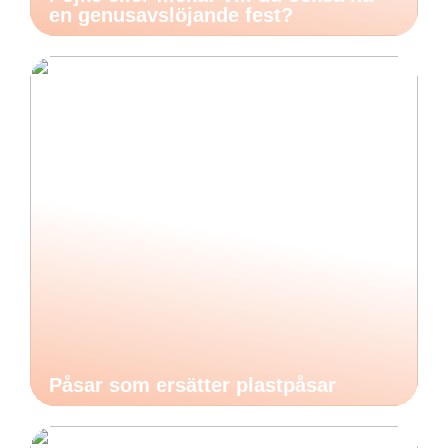
en genusavslöjande fest?
Påsar som ersätter plastpåsar