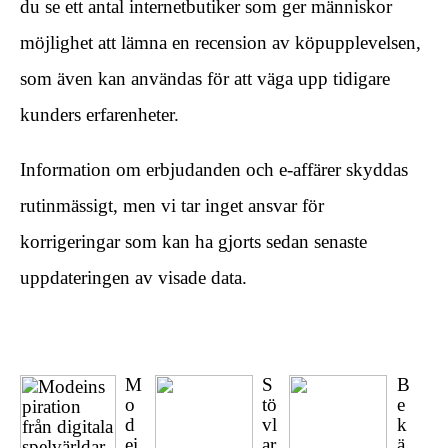
du se ett antal internetbutiker som ger människor
möjlighet att lämna en recension av köpupplevelsen,
som även kan användas för att väga upp tidigare
kunders erfarenheter.
Information om erbjudanden och e-affärer skyddas
rutinmässigt, men vi tar inget ansvar för
korrigeringar som kan ha gjorts sedan senaste
uppdateringen av visade data.
M
S
B
o
tö
e
d
vl
k
ei
ar
ä